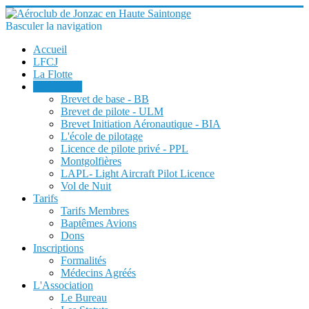
Basculer la navigation
Accueil
LFCJ
La Flotte
Formations
Brevet de base - BB
Brevet de pilote - ULM
Brevet Initiation Aéronautique - BIA
L'école de pilotage
Licence de pilote privé - PPL
Montgolfières
LAPL- Light Aircraft Pilot Licence
Vol de Nuit
Tarifs
Tarifs Membres
Baptêmes Avions
Dons
Inscriptions
Formalités
Médecins Agréés
L'Association
Le Bureau