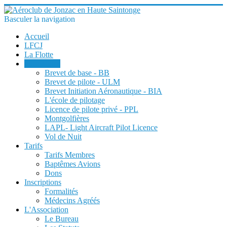
Basculer la navigation
Accueil
LFCJ
La Flotte
Formations
Brevet de base - BB
Brevet de pilote - ULM
Brevet Initiation Aéronautique - BIA
L'école de pilotage
Licence de pilote privé - PPL
Montgolfières
LAPL- Light Aircraft Pilot Licence
Vol de Nuit
Tarifs
Tarifs Membres
Baptêmes Avions
Dons
Inscriptions
Formalités
Médecins Agréés
L'Association
Le Bureau